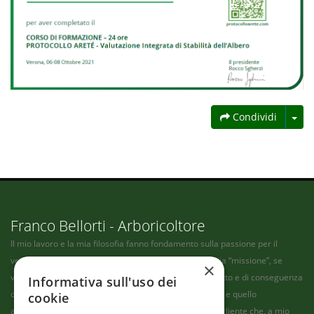
Condividi
Franco Bellorti - Arboricoltore
Il mio lavoro e la mia filosofia fanno fondamento sulla passione per il
verde, e soprattutto sulla passione per gli alberi. La mia “missione”, se
×
vogliamo, consiste nel fornire un servizio che sia corretto e di conseguenza
Informativa sull'uso dei
onesto, ben fatto, che non leda il patrimonio del cliente e quello
cookie
ambientale, a costo di andare contro le richieste di un cliente che, a mio