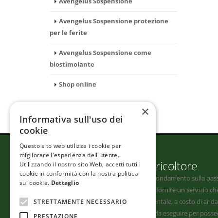
Avengelus Sospensione
Avengelus Sospensione protezione
per le ferite
Avengelus Sospensione come
biostimolante
Shop online
×
Informativa sull'uso dei
cookie
Questo sito web utilizza i cookie per
migliorare l'esperienza dell'utente.
Franco Bellorti - Arboricoltore
Utilizzando il nostro sito Web, accetti tutti i
cookie in conformità con la nostra politica
Il mio lavoro e la mia filosofia fanno fondamento sulla passi
sui cookie.
Dettaglio
“missione”, se vogliamo, consiste nel fornire un servizio ch
STRETTAMENTE NECESSARIO
patrimonio del cliente e quello ambientale, a costo di andar
travisato il concetto di cure corrette da eseguire per poss
PRESTAZIONE