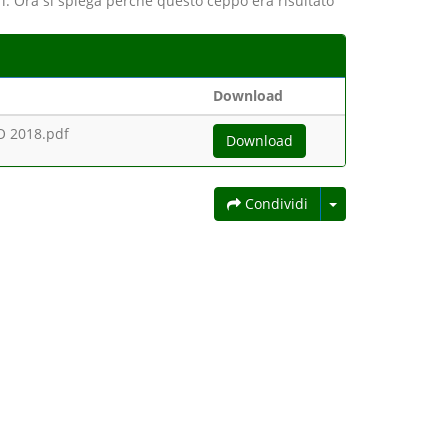
. Ora si spiega perchè questo ceppo era risultato
Download
 2018.pdf
Download
Condividi