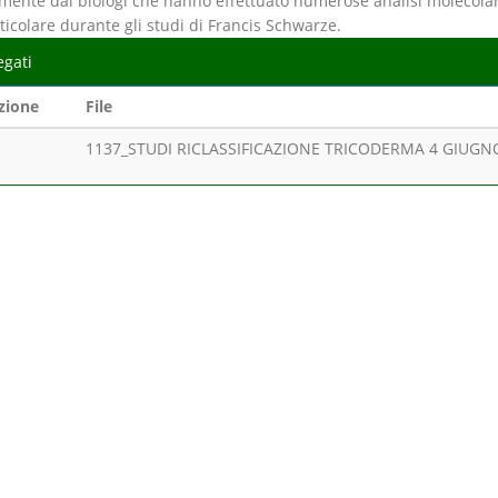
mente dai biologi che hanno effettuato numerose analisi molecolari
ticolare durante gli studi di Francis Schwarze.
egati
zione
File
1137_STUDI RICLASSIFICAZIONE TRICODERMA 4 GIUGNO