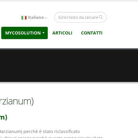
Italiano
MYCOSOLUTION
ARTICOLI
CONTATTI
rzianum)
m)
rzianum) perchè è stato riclassificato