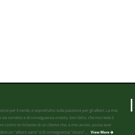
one per il verde, e soprattutto sulla passione per gli alberi. La mia
e sia corretto e di conseguenza onesto, ben fatto, che non leda il
e contro le richieste di un cliente che, a mio avviso, possa aver
edere un “albero sano” e di conseguenza "sicuro"....
View More