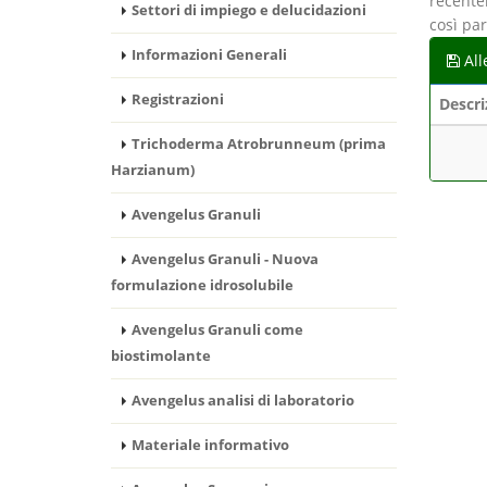
recente
Settori di impiego e delucidazioni
così par
Informazioni Generali
All
Registrazioni
Descri
Trichoderma Atrobrunneum (prima
Harzianum)
Avengelus Granuli
Avengelus Granuli - Nuova
formulazione idrosolubile
Avengelus Granuli come
biostimolante
Avengelus analisi di laboratorio
Materiale informativo