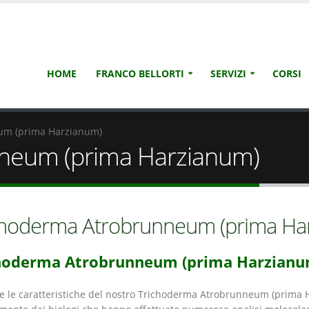
HOME
FRANCO BELLORTI
SERVIZI
CORSI
um (prima Harzianum)
neum (prima Harzianum)
choderma Atrobrunneum (prima Ha
hoderma Atrobrunneum (prima Harzianu
e le caratteristiche del nostro Trichoderma Atrobrunneum (prima Ha