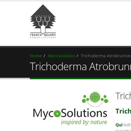
Home
Mycosolution
Trichoderma Atrobrunne
Trichoderma Atrobrun
Tri
Tric
Qui
tutt