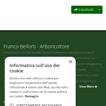
Condividi
Franco Bellorti - Arboricoltore
Il mio lavoro e la mia filosofia fanno fondamento sulla passione per il
verde, e soprattutto sulla passione per gli alberi. La mia “missione”, se
×
vogliamo, consiste nel fornire un servizio che sia corretto e di conseguenza
Informativa sull'uso dei
onesto, ben fatto, che non leda il patrimonio del cliente e quello
cookie
ambientale, a costo di andare contro le richieste di un cliente che, a mio
Questo sito web utilizza i cookie per
avviso, possa aver travisato il concetto di cure corrette da eseguire per
migliorare l'esperienza dell'utente.
possedere un “albero sano” e di conseguenza "sicuro"....
View More
Utilizzando il nostro sito Web, accetti tutti i
cookie in conformità con la nostra politica
sui cookie.
Dettaglio
CONTACT US
STRETTAMENTE NECESSARIO