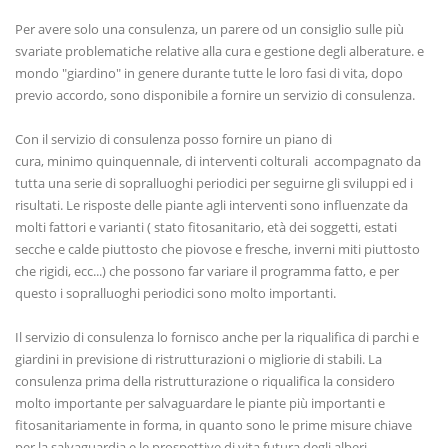
Per avere solo una consulenza, un parere od un consiglio sulle più
svariate problematiche relative alla cura e gestione degli alberature. e
mondo "giardino" in genere durante tutte le loro fasi di vita, dopo
previo accordo, sono disponibile a fornire un servizio di consulenza.
Con il servizio di consulenza posso fornire un piano di
cura, minimo quinquennale, di interventi colturali accompagnato da
tutta una serie di sopralluoghi periodici per seguirne gli sviluppi ed i
risultati. Le risposte delle piante agli interventi sono influenzate da
molti fattori e varianti ( stato fitosanitario, età dei soggetti, estati
secche e calde piuttosto che piovose e fresche, inverni miti piuttosto
che rigidi, ecc...) che possono far variare il programma fatto, e per
questo i sopralluoghi periodici sono molto importanti.
Il servizio di consulenza lo fornisco anche per la riqualifica di parchi e
giardini in previsione di ristrutturazioni o migliorie di stabili. La
consulenza prima della ristrutturazione o riqualifica la considero
molto importante per salvaguardare le piante più importanti e
fitosanitariamente in forma, in quanto sono le prime misure chiave
per la salvaguardia e le prospettive di vita futura degli alberi.