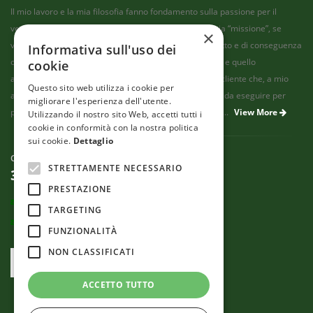
Il mio lavoro e la mia filosofia fanno fondamento sulla passione per il
verde, e soprattutto sulla passione per gli alberi. La mia “missione”, se
×
vogliamo, consiste nel fornire un servizio che sia corretto e di conseguenza
Informativa sull'uso dei
onesto, ben fatto, che non leda il patrimonio del cliente e quello
cookie
ambientale, a costo di andare contro le richieste di un cliente che, a mio
Questo sito web utilizza i cookie per
avviso, possa aver travisato il concetto di cure corrette da eseguire per
migliorare l'esperienza dell'utente.
possedere un “albero sano” e di conseguenza "sicuro"....
View More
Utilizzando il nostro sito Web, accetti tutti i
cookie in conformità con la nostra politica
sui cookie.
Dettaglio
CONTACT US
STRETTAMENTE NECESSARIO
335 6580375
PRESTAZIONE
Email:
info@francobellorti.com
TARGETING
PEC: bellorti@pec.it
FUNZIONALITÀ
NON CLASSIFICATI
Alberi Felici Verona
ACCETTO TUTTO
© Franco Bellorti Arboricoltore - P.Iva: 04320340237