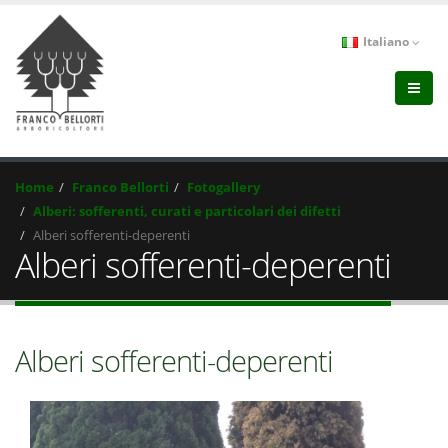
Italiano
Home
Franco Bellorti
Fotogallery
Alberi: sofferenti, curati e particolari dei difetti
Alberi sofferenti-deperenti
Alberi sofferenti-deperenti
Alberi sofferenti-deperenti